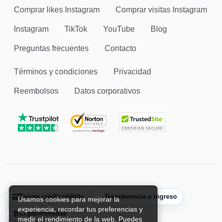
Comprar likes Instagram
Comprar visitas Instagram
Instagram
TikTok
YouTube
Blog
Preguntas frecuentes
Contacto
Términos y condiciones
Privacidad
Reembolsos
Datos corporativos
Tarjeta crédito/débito
Transferencia o ingreso
Usamos cookies para mejorar la
experiencia, recordar tus preferencias y
Criptomonedas
medir el rendimiento de la web. Puedes