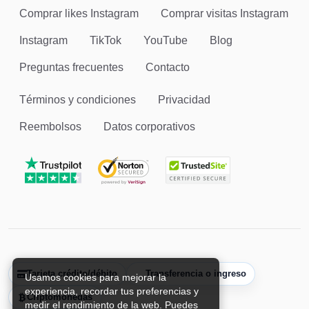
Comprar likes Instagram
Comprar visitas Instagram
Instagram
TikTok
YouTube
Blog
Preguntas frecuentes
Contacto
Términos y condiciones
Privacidad
Reembolsos
Datos corporativos
Tarjeta crédito/débito
Transferencia o ingreso
Usamos cookies para mejorar la
experiencia, recordar tus preferencias y
Criptomonedas
medir el rendimiento de la web. Puedes