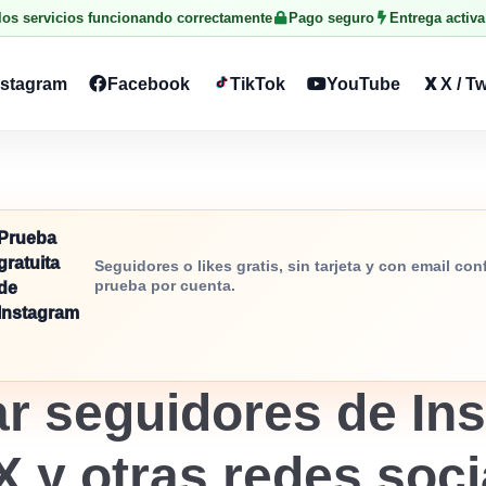
 los servicios funcionando correctamente
Pago seguro
Entrega activa
nstagram
Facebook
TikTok
YouTube
X / Tw
Prueba
gratuita
Seguidores o likes gratis, sin tarjeta y con email co
prueba por cuenta.
de
Instagram
r seguidores de Ins
X y otras redes soc