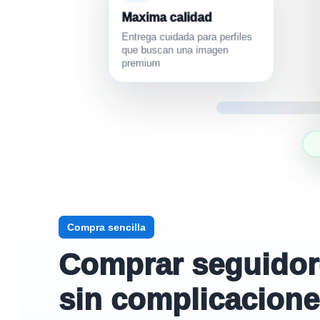
Maxima calidad
Entrega cuidada para perfiles
que buscan una imagen
premium
Compra sencilla
Comprar seguidores
sin complicacion