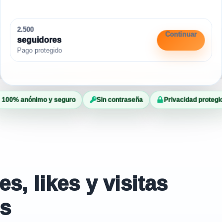
2.500
Continuar
seguidores
Pago protegido
100% anónimo y seguro
Sin contraseña
Privacidad protegi
, likes y visitas
es