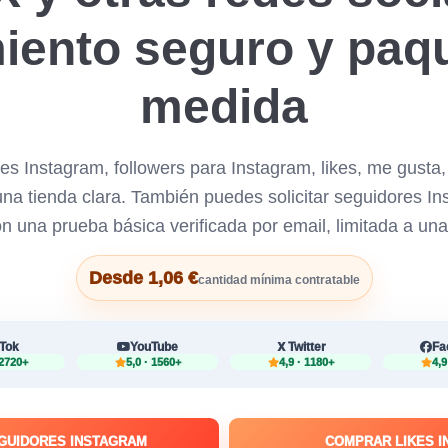
iento seguro y paq
medida
s Instagram, followers para Instagram, likes, me gusta, 
a tienda clara. También puedes solicitar seguidores Ins
n una prueba básica verificada por email, limitada a una
Desde 1,06 €
cantidad mínima contratable
kTok
YouTube
Twitter
Fa
 2720+
5,0 · 1560+
4,9 · 1180+
4,9
GUIDORES INSTAGRAM
COMPRAR LIKES 