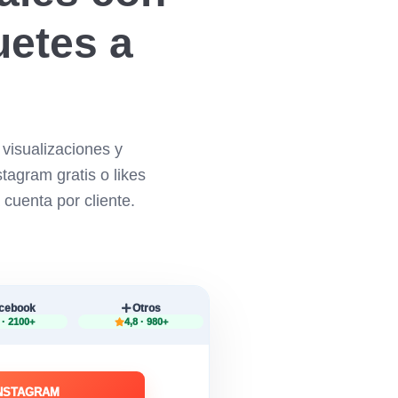
uetes a
visualizaciones y
tagram gratis o likes
 cuenta por cliente.
cebook
Otros
 · 2100+
4,8 · 980+
INSTAGRAM