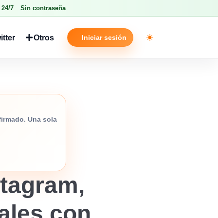
 24/7
Sin contraseña
itter
Otros
Iniciar sesión
Toggle theme
nfirmado. Una sola
tagram,
iales con