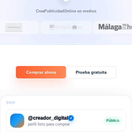
CreaPublicidadOnline en medios
Comprar ahora
Prueba gratuita
@creador_digital
Público
perfil listo para comprar