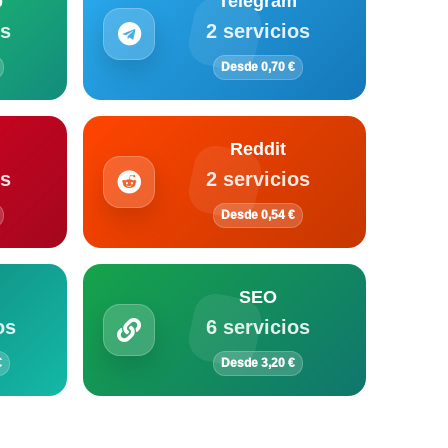
p
Telegram
os
2 servicios
Desde 0,70 €
Reddit
os
2 servicios
Desde 0,54 €
SEO
os
6 servicios
€
Desde 3,20 €