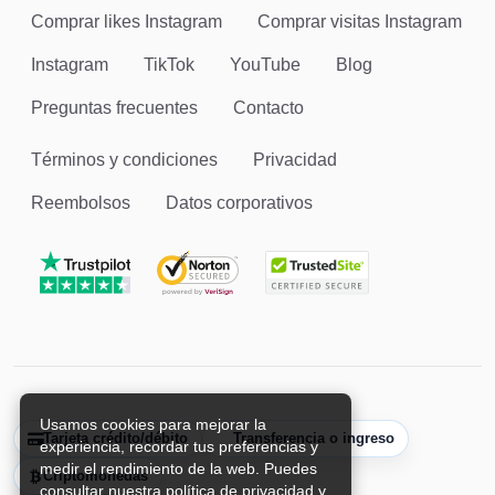
Comprar likes Instagram
Comprar visitas Instagram
Instagram
TikTok
YouTube
Blog
Preguntas frecuentes
Contacto
Términos y condiciones
Privacidad
Reembolsos
Datos corporativos
Usamos cookies para mejorar la
Tarjeta crédito/débito
Transferencia o ingreso
experiencia, recordar tus preferencias y
medir el rendimiento de la web. Puedes
Criptomonedas
consultar nuestra política de privacidad y