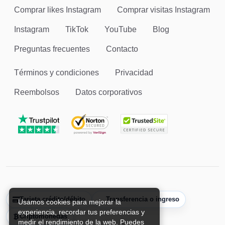
Comprar likes Instagram
Comprar visitas Instagram
Instagram
TikTok
YouTube
Blog
Preguntas frecuentes
Contacto
Términos y condiciones
Privacidad
Reembolsos
Datos corporativos
Tarjeta crédito/débito
Transferencia o ingreso
Usamos cookies para mejorar la
experiencia, recordar tus preferencias y
Criptomonedas
medir el rendimiento de la web. Puedes