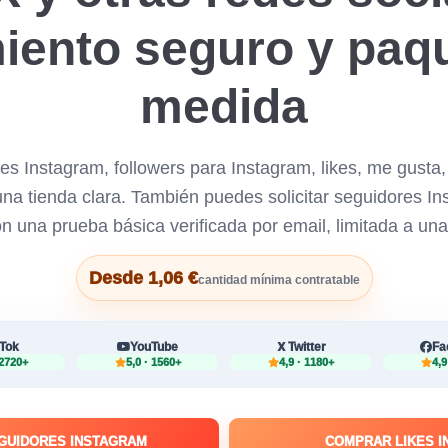
iento seguro y paq
medida
s Instagram, followers para Instagram, likes, me gusta, 
a tienda clara. También puedes solicitar seguidores Ins
n una prueba básica verificada por email, limitada a una
Desde 1,06 €
cantidad mínima contratable
kTok
YouTube
Twitter
Fa
 2720+
5,0 · 1560+
4,9 · 1180+
4,9
GUIDORES INSTAGRAM
COMPRAR LIKES 