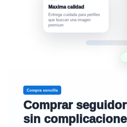
Maxima calidad
Entrega cuidada para perfiles
que buscan una imagen
premium
Compra sencilla
Comprar seguidores
sin complicacion