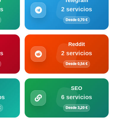
p
Telegram
os
2 servicios
Desde 0,70 €
Reddit
os
2 servicios
Desde 0,54 €
SEO
os
6 servicios
€
Desde 3,20 €