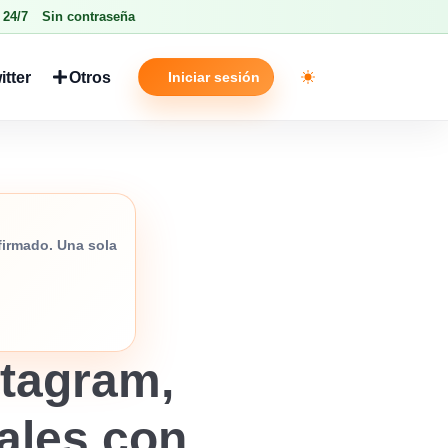
 24/7
Sin contraseña
itter
Otros
Iniciar sesión
Toggle theme
nfirmado. Una sola
tagram,
iales con