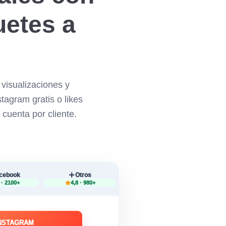
uetes a
visualizaciones y
tagram gratis o likes
 cuenta por cliente.
cebook
Otros
 · 2100+
4,8 · 980+
INSTAGRAM