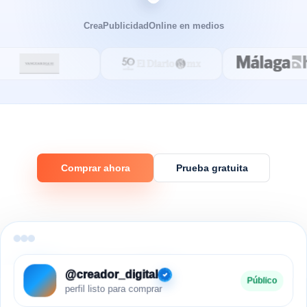
CreaPublicidadOnline en medios
Comprar ahora
Prueba gratuita
@creador_digital
Público
perfil listo para comprar