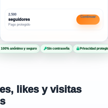
2.500
Continuar
seguidores
Pago protegido
100% anónimo y seguro
Sin contraseña
Privacidad protegi
, likes y visitas
es