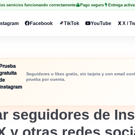
 los servicios funcionando correctamente
Pago seguro
Entrega activa
nstagram
Facebook
TikTok
YouTube
X / Tw
Prueba
gratuita
Seguidores o likes gratis, sin tarjeta y con email co
prueba por cuenta.
de
Instagram
r seguidores de Ins
X y otras redes soc