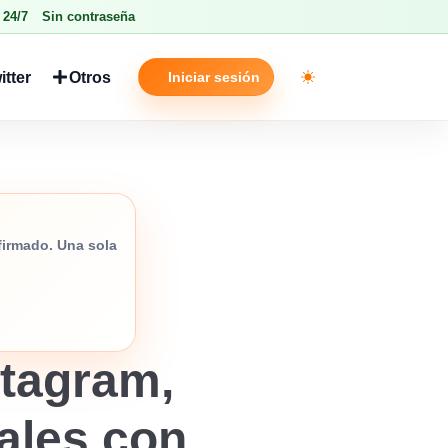
 24/7
Sin contraseña
itter
Otros
Iniciar sesión
Toggle theme
nfirmado. Una sola
tagram,
iales con