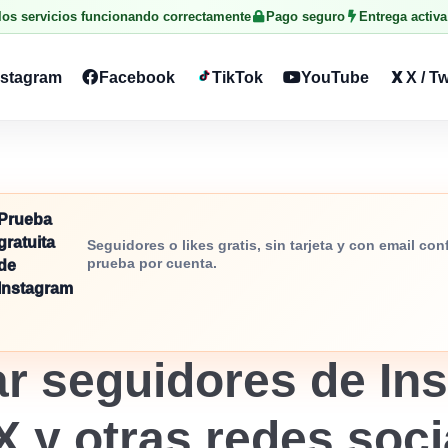
 los servicios funcionando correctamente
Pago seguro
Entrega activa
nstagram
Facebook
TikTok
YouTube
X / Tw
Prueba
gratuita
Seguidores o likes gratis, sin tarjeta y con email co
prueba por cuenta.
de
Instagram
r seguidores de Ins
X y otras redes soc