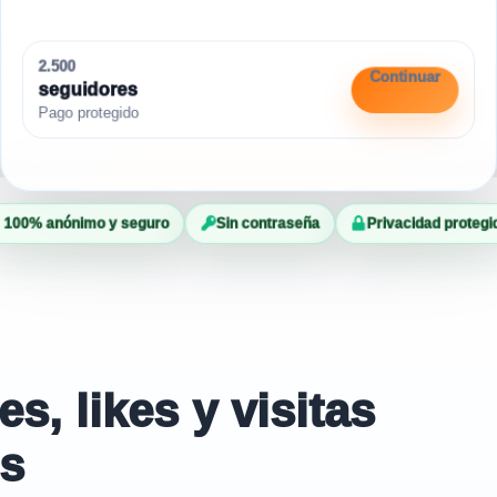
2.500
Continuar
seguidores
Pago protegido
100% anónimo y seguro
Sin contraseña
Privacidad protegi
, likes y visitas
es