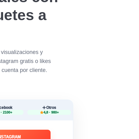
uetes a
visualizaciones y
tagram gratis o likes
 cuenta por cliente.
cebook
Otros
 · 2100+
4,8 · 980+
INSTAGRAM