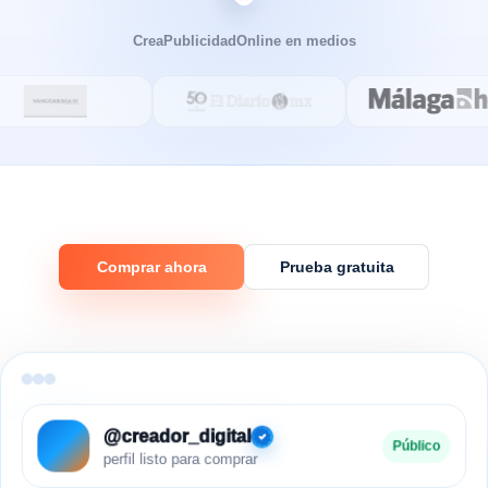
CreaPublicidadOnline en medios
Comprar ahora
Prueba gratuita
@creador_digital
Público
perfil listo para comprar