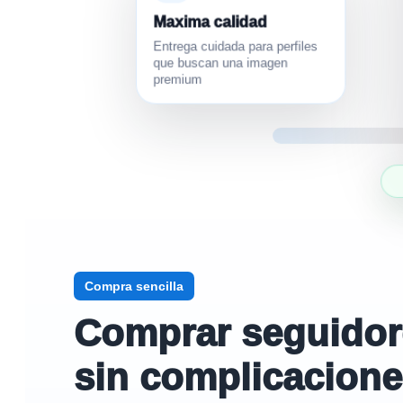
Maxima calidad
Entrega cuidada para perfiles
que buscan una imagen
premium
Compra sencilla
Comprar seguidores
sin complicacion