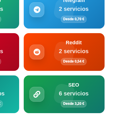
p
Telegram
os
2 servicios
Desde 0,70 €
Reddit
os
2 servicios
Desde 0,54 €
SEO
os
6 servicios
€
Desde 3,20 €