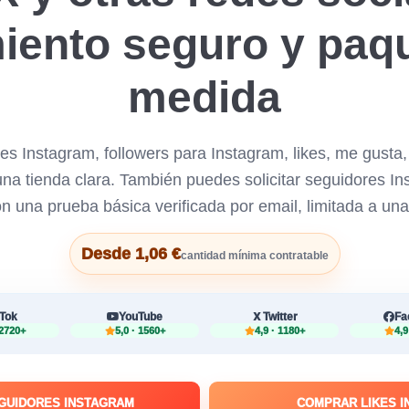
iento seguro y paq
medida
s Instagram, followers para Instagram, likes, me gusta, 
a tienda clara. También puedes solicitar seguidores Ins
n una prueba básica verificada por email, limitada a una
Desde 1,06 €
cantidad mínima contratable
kTok
YouTube
Twitter
Fa
 2720+
5,0 · 1560+
4,9 · 1180+
4,9
GUIDORES INSTAGRAM
COMPRAR LIKES 