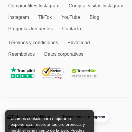
Comprar likes Instagram
Comprar visitas Instagram
Instagram
TikTok
YouTube
Blog
Preguntas frecuentes
Contacto
Términos y condiciones
Privacidad
Reembolsos
Datos corporativos
Tarjeta crédito/débito
Transferencia o ingreso
Usamos cookies para mejorar la
experiencia, recordar tus preferencias y
Criptomonedas
medir el rendimiento de la web. Puedes