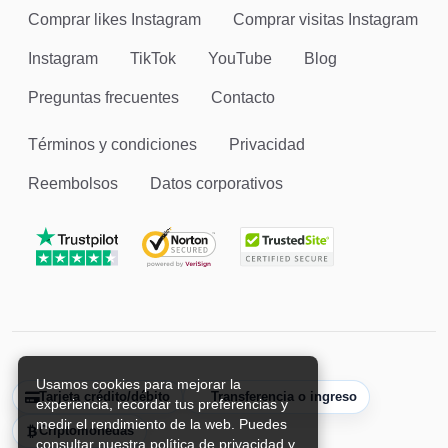
Comprar likes Instagram
Comprar visitas Instagram
Instagram
TikTok
YouTube
Blog
Preguntas frecuentes
Contacto
Términos y condiciones
Privacidad
Reembolsos
Datos corporativos
Usamos cookies para mejorar la
Tarjeta crédito/débito
Transferencia o ingreso
experiencia, recordar tus preferencias y
medir el rendimiento de la web. Puedes
Criptomonedas
consultar nuestra política de privacidad y