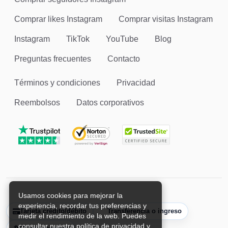
Comprar likes Instagram
Comprar visitas Instagram
Instagram
TikTok
YouTube
Blog
Preguntas frecuentes
Contacto
Términos y condiciones
Privacidad
Reembolsos
Datos corporativos
Usamos cookies para mejorar la
experiencia, recordar tus preferencias y
Tarjeta crédito/débito
Transferencia o ingreso
medir el rendimiento de la web. Puedes
consultar nuestra política de privacidad y