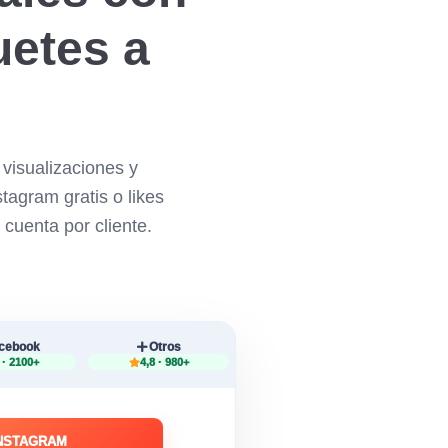
uetes a
visualizaciones y
tagram gratis o likes
 cuenta por cliente.
cebook
Otros
 · 2100+
4,8 · 980+
INSTAGRAM