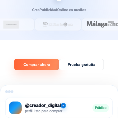
CreaPublicidadOnline en medios
Comprar ahora
Prueba gratuita
@creador_digital
Público
perfil listo para comprar