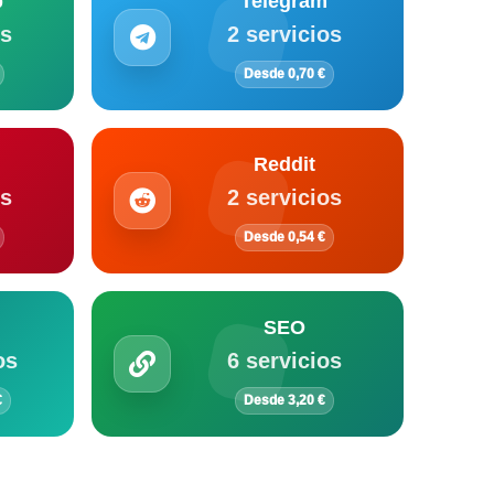
p
Telegram
os
2 servicios
Desde 0,70 €
Reddit
os
2 servicios
Desde 0,54 €
SEO
os
6 servicios
€
Desde 3,20 €