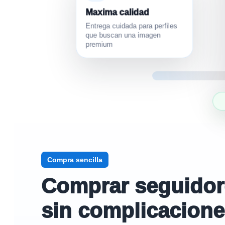
Maxima calidad
Entrega cuidada para perfiles
que buscan una imagen
premium
Compra sencilla
Comprar seguidores
sin complicacion