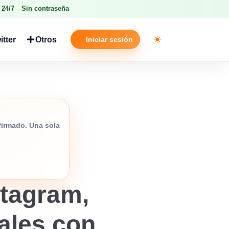
 24/7
Sin contraseña
itter
Otros
Iniciar sesión
Toggle theme
nfirmado. Una sola
tagram,
iales con