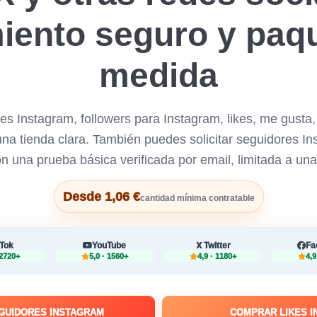
iento seguro y paq
medida
s Instagram, followers para Instagram, likes, me gusta, 
a tienda clara. También puedes solicitar seguidores Ins
n una prueba básica verificada por email, limitada a una
Desde 1,06 €
cantidad mínima contratable
kTok
YouTube
Twitter
Fa
 2720+
5,0 · 1560+
4,9 · 1180+
4,9
GUIDORES INSTAGRAM
COMPRAR LIKES 