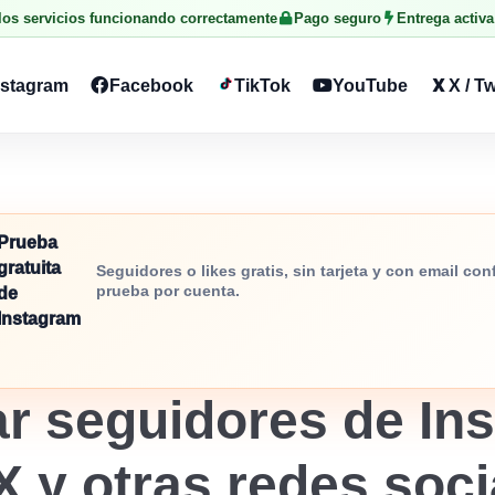
 los servicios funcionando correctamente
Pago seguro
Entrega activa
nstagram
Facebook
TikTok
YouTube
X / Tw
Prueba
gratuita
Seguidores o likes gratis, sin tarjeta y con email co
prueba por cuenta.
de
Instagram
r seguidores de Ins
X y otras redes soc