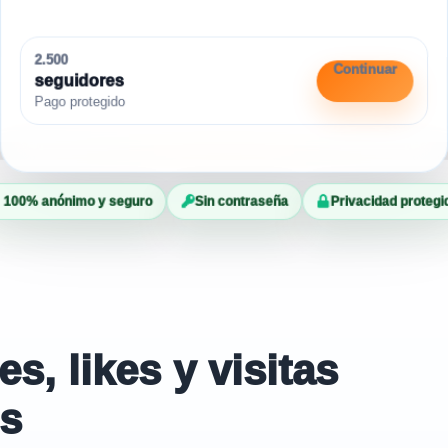
2.500
Continuar
seguidores
Pago protegido
100% anónimo y seguro
Sin contraseña
Privacidad protegi
, likes y visitas
es