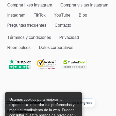
Comprar likes Instagram
Comprar visitas Instagram
Instagram
TikTok
YouTube
Blog
Preguntas frecuentes
Contacto
Términos y condiciones
Privacidad
Reembolsos
Datos corporativos
Usamos cookies para mejorar la
Tarjeta crédito/débito
Transferencia o ingreso
experiencia, recordar tus preferencias y
medir el rendimiento de la web. Puedes
Criptomonedas
consultar nuestra política de privacidad y