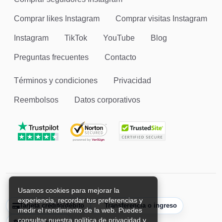
Comprar likes Instagram
Comprar visitas Instagram
Instagram
TikTok
YouTube
Blog
Preguntas frecuentes
Contacto
Términos y condiciones
Privacidad
Reembolsos
Datos corporativos
Usamos cookies para mejorar la
experiencia, recordar tus preferencias y
Tarjeta crédito/débito
Transferencia o ingreso
medir el rendimiento de la web. Puedes
consultar nuestra política de privacidad y